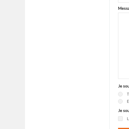
Mess
Je sou
T
E
Je so
L