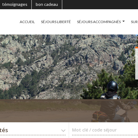
témoignages
bon cadeau
ACCUEIL
SÉJOURS LIBERTÉ
SÉJOURS ACCOMPAGNÉS
SUR
ités
Mot clé / code séjour