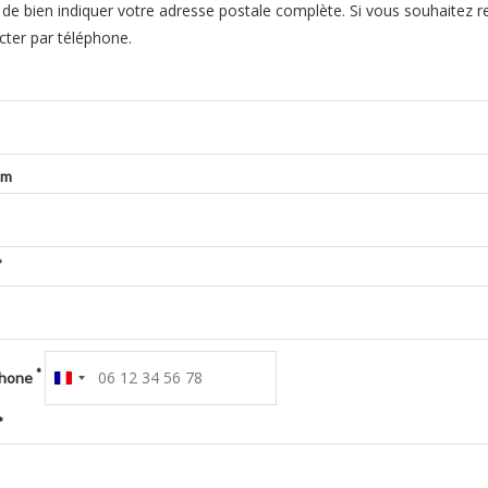
 de bien indiquer votre adresse postale complète. Si vous souhaitez r
cter par téléphone.
om
*
*
phone
France
+33
*