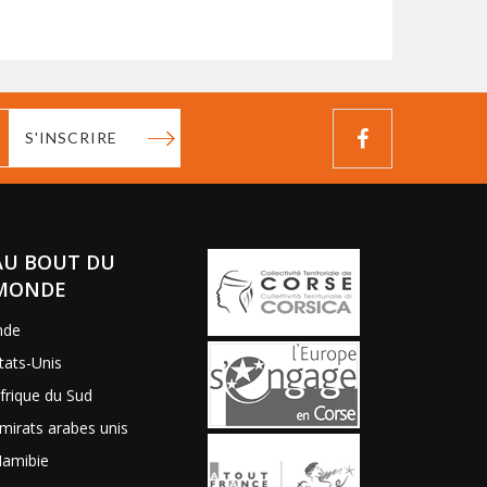
S'INSCRIRE
AU BOUT DU
MONDE
nde
tats-Unis
frique du Sud
mirats arabes unis
amibie