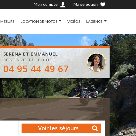
Mon compte
Ma sélection
 MESURE
LOCATION DE MOTOS
VIDÉOS
L'AGENCE
SERENA ET EMMANUEL
SONT À VOTRE ÉCOUTE !
04 95 44 49 67
Voir les séjours