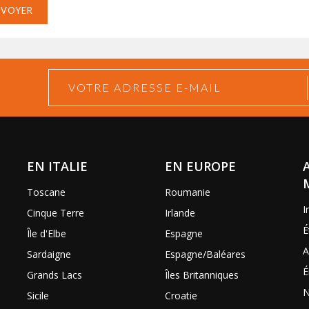
NVOYER
EN ITALIE
EN EUROPE
Toscane
Roumanie
I
Cinque Terre
Irlande
É
Île d'Elbe
Espagne
A
Sardaigne
Espagne/Baléares
É
Grands Lacs
Îles Britanniques
N
Sicile
Croatie