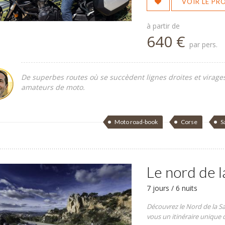
VOIR LE P
à partir de
640 €
par pers.
De superbes routes où se succèdent lignes droites et virage
amateurs de moto.
Moto road-book
Corse
S
Le nord de l
7 jours / 6 nuits
Découvrez le Nord de la S
vous un itinéraire unique 