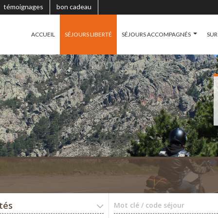
témoignages
bon cadeau
ACCUEIL
SÉJOURS LIBERTÉ
SÉJOURS ACCOMPAGNÉS
SUR
ités
Mot clé / code séjour