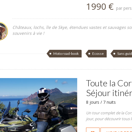
1990 €
par pers
Châteaux, lochs, île de Skye, étendues vastes et sauvages so
souvenirs à vie !
Moto road-book
Ecosse
Sans gui
Toute la Cor
Séjour itiné
8 jours / 7 nuits
Un tour complet de la Cor
jour, pour découvrir tous les