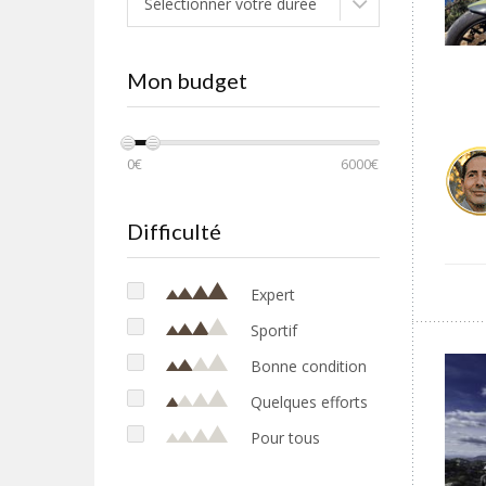
Sélectionner votre durée
Toscane
EUROPE
Mon budget
Angleterre
Croatie
Ecosse
0€
6000€
Espagne
Irlande
Difficulté
Portugal
Roumanie
Expert
MONDE
Sportif
Etats-Unis
Bonne condition
Namibie
Quelques efforts
Pour tous