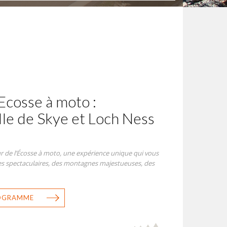
'Ecosse à moto :
Ile de Skye et Loch Ness
r de l’Écosse à moto, une expérience unique qui vous
es spectaculaires, des montagnes majestueuses, des
ROGRAMME