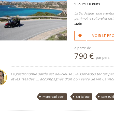
9 jours / 8 nuits
La Sardaigne : une aventur
patrimoine culturel et his
suite
VOIR LE P
à partir de
790 €
par pers.
La gastronomie sarde est délicieuse : laissez-vous tenter par
et les "seadas"... accompagnés d'un bon verre de vin Canno
Moto road-book
Sardaigne
Sans gui