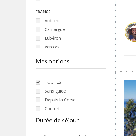
FRANCE
Ardèche
Camargue
Lubéron
Vercors
Verdon
Mes options
ITALIE
Cinque Terre
TOUTES
Île d'Elbe
Sans guide
Lombardie
Depuis la Corse
Piémont
Confort
Pouilles
Courts séjours
Durée de séjour
Sardaigne
Avec ferry
Sicile