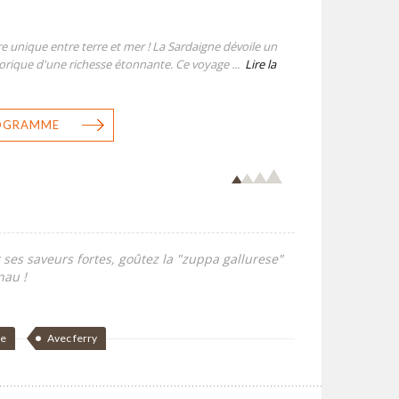
e unique entre terre et mer ! La Sardaigne dévoile un
torique d'une richesse étonnante. Ce voyage ...
Lire la
ROGRAMME
 ses saveurs fortes, goûtez la "zuppa gallurese"
nau !
de
Avec ferry