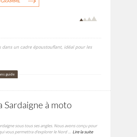
ROGRAMME
s dans un cadre époustouflant, idéal pour les
ans guide
a Sardaigne à moto
ardaigne sous tous ses angles. Nous avons conçu pour
qui vous permettra d’explorer le Nord ...
Lire la suite