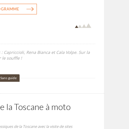
ROGRAMME
 Capriccioli, Rena Bianca et Cala Volpe. Sur la
le souffle !
Sans guide
e la Toscane à moto
ssiques de la Toscane avec la visite de sites