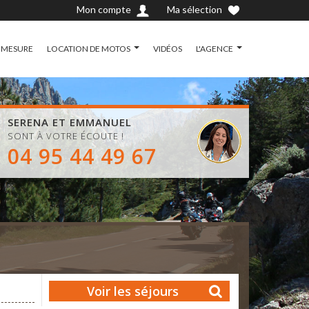
Mon compte
Ma sélection
 MESURE
LOCATION DE MOTOS
VIDÉOS
L'AGENCE
SERENA ET EMMANUEL
SONT À VOTRE ÉCOUTE !
04 95 44 49 67
Voir les séjours