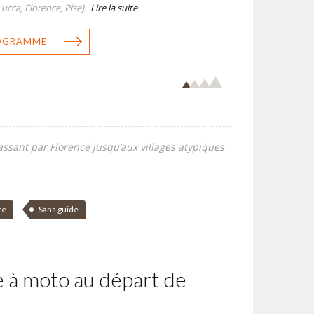
ucca, Florence, Pise).
Lire la suite
ROGRAMME
assant par Florence jusqu’aux villages atypiques
re
Sans guide
e à moto au départ de