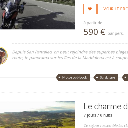
VOIR LE P
à partir de
590 €
par pers.
Depuis San Pantaleo, on peut rejoindre des superbes plages :
route, le panorama sur les îles de la Maddalena est à couper 
Moto road-book
Sardaigne
Le charme d
7 jours / 6 nuits
Ce séjour rassemble les cla