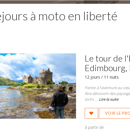
jours à moto en liberté
Le tour de l
Edimbourg, 
12 jours / 11 nuits
Partez à l'aventure au cœu
fera découvrir des paysag
lochs ...
Lire la suite
VOIR LE P
à partir de