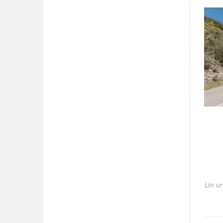
Un vr