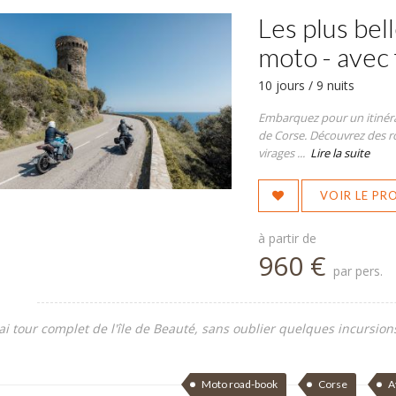
Les plus bel
moto - avec 
10 jours / 9 nuits
Embarquez pour un itinéra
de Corse. Découvrez des ro
virages ...
Lire la suite
VOIR LE P
à partir de
960 €
par pers.
ai tour complet de l'île de Beauté, sans oublier quelques incursion
Moto road-book
Corse
A