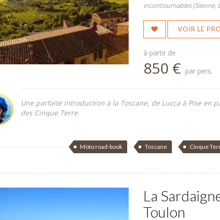
incontournables (Sienne, L
VOIR LE P
à partir de
850 €
par pers.
Une parfaite introduction à la Toscane, de Lucca à Pise en p
des Cinque Terre.
Moto road-book
Toscane
Cinque Ter
La Sardaign
Toulon