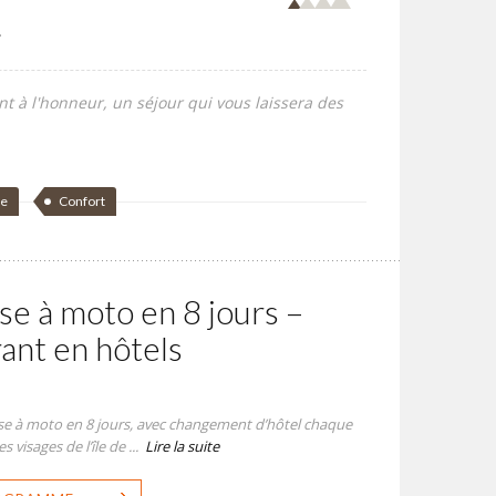
.
nt à l'honneur, un séjour qui vous laissera des
de
Confort
se à moto en 8 jours –
rant en hôtels
se à moto en 8 jours, avec changement d’hôtel chaque
 visages de l’île de ...
Lire la suite