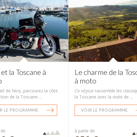
 et la Toscane à
Le charme de la Tos
o
à moto
rt de Nice, parcourez la côte
Ce séjour rassemble les classi
ction de la Toscane ...
la Toscane avec la visite de ...
R LE PROGRAMME
VOIR LE PROGRAMME
 de
à partir de