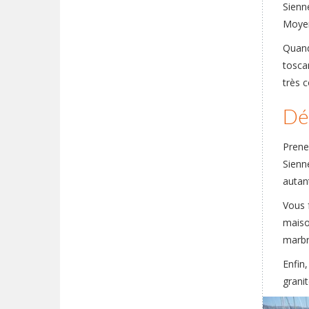
Sienne
Moyen
Quand
toscan
très 
Dé
Prene
Sienn
autan
Vous f
maison
marbr
Enfin,
grani