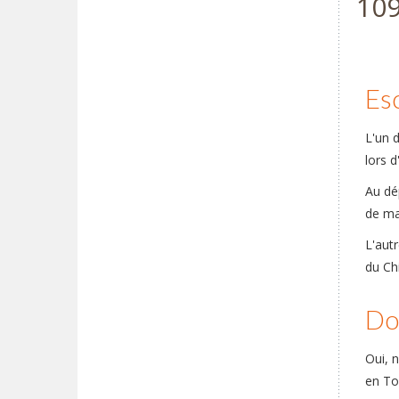
10
Es
L'un 
lors 
Au dép
de ma
L'aut
du Chi
Dol
Oui, 
en To