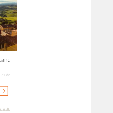
cane
ques de