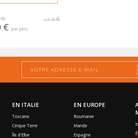
 de
0 €
par pers.
EN ITALIE
EN EUROPE
Toscane
Roumanie
I
Cinque Terre
Irlande
É
Île d'Elbe
Espagne