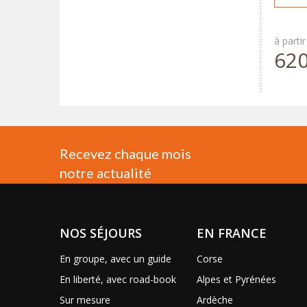
à partir
62
Recevez chaque mois
notre actualité
NOS SÉJOURS
EN FRANCE
En groupe, avec un guide
Corse
En liberté, avec road-book
Alpes et Pyrénées
Sur mesure
Ardèche