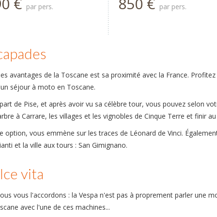
90 €
850 €
par pers.
par pers.
capades
des avantages de la Toscane est sa proximité avec la France. Profitez
d'un séjour à moto en Toscane.
art de Pise, et après avoir vu sa célèbre tour, vous pouvez selon votre 
rbre à Carrare, les villages et les vignobles de Cinque Terre et finir
re option, vous emmène sur les traces de Léonard de Vinci. Égalemen
anti et la ville aux tours : San Gimignano.
ce vita
nous vous l'accordons : la Vespa n'est pas à proprement parler une m
scane avec l'une de ces machines...