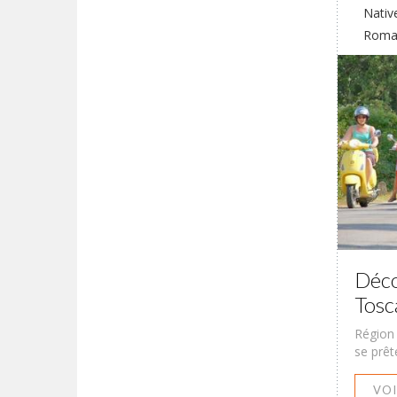
Nativ
Romai
Déco
Tosc
Région 
se prêt
VOI