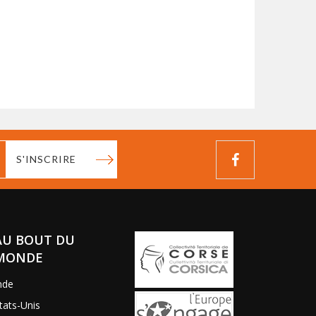
S'INSCRIRE
AU BOUT DU
MONDE
nde
tats-Unis