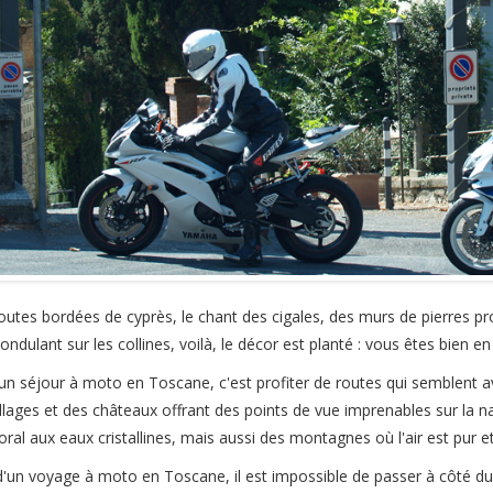
outes bordées de cyprès, le chant des cigales, des murs de pierres pr
ondulant sur les collines, voilà, le décor est planté : vous êtes bien e
 un séjour à moto en Toscane, c'est profiter de routes qui semblent a
illages et des châteaux offrant des points de vue imprenables sur la 
toral aux eaux cristallines, mais aussi des montagnes où l'air est pur et v
d'un voyage à moto en Toscane, il est impossible de passer à côté du 