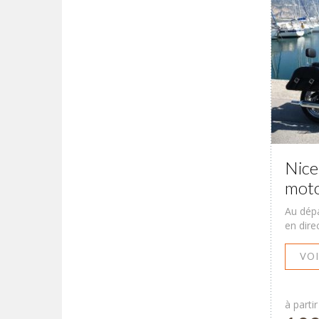
Nice
mot
Au dépa
en dire
VOI
à partir