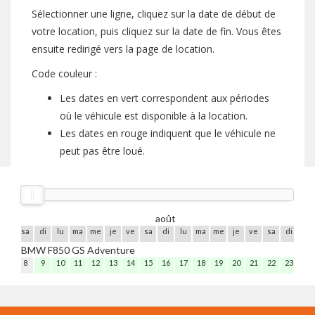
Sélectionner une ligne, cliquez sur la date de début de
votre location, puis cliquez sur la date de fin. Vous êtes
ensuite redirigé vers la page de location.
Code couleur :
Les dates en vert correspondent aux périodes
où le véhicule est disponible à la location.
Les dates en rouge indiquent que le véhicule ne
peut pas être loué.
août
ve
sa
di
lu
ma
me
je
ve
sa
di
lu
ma
me
je
ve
sa
di
lu
BMW F850 GS Adventure
7
8
9
10
11
12
13
14
15
16
17
18
19
20
21
22
23
24