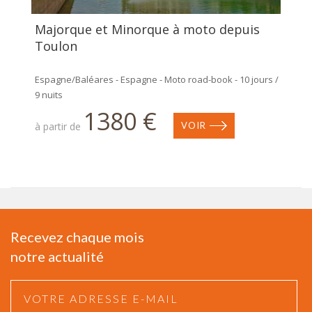
Majorque et Minorque à moto depuis
Toulon
Espagne/Baléares - Espagne - Moto road-book - 10 jours /
9 nuits
1380 €
à partir de
VOIR
Recevez chaque mois
notre actualité