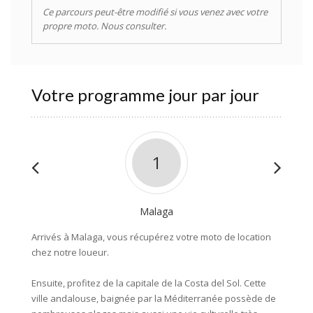
Ce parcours peut-être modifié si vous venez avec votre
propre moto. Nous consulter.
Votre programme jour par jour
1
Malaga
Arrivés à Malaga, vous récupérez votre moto de location
Que le
chez notre loueur.
longean
Sierra 
Ensuite, profitez de la capitale de la Costa del Sol. Cette
de Gren
ville andalouse, baignée par la Méditerranée possède de
route s