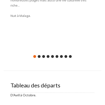
nombreuses plages mais aussi une vie culturelle très
est à l
riche...
Grenade
civilis
Nuit à Malaga.
dans ce
de la S
méridio
Environ
Nuit à 
Tableau des départs
D'Avril à Octobre.