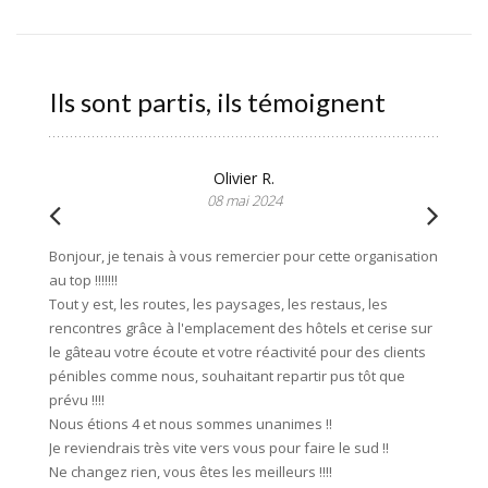
Ils sont partis, ils témoignent
Olivier R.
08 mai 2024
Bonjour, je tenais à vous remercier pour cette organisation
Merci b
au top !!!!!!!
notre s
Tout y est, les routes, les paysages, les restaus, les
avec fer
rencontres grâce à l'emplacement des hôtels et cerise sur
bien ex
le gâteau votre écoute et votre réactivité pour des clients
l'agenc
pénibles comme nous, souhaitant repartir pus tôt que
souci d
prévu !!!!
franch
Nous étions 4 et nous sommes unanimes !!
mobilho
Je reviendrais très vite vers vous pour faire le sud !!
bonheur
Ne changez rien, vous êtes les meilleurs !!!!
sans hé