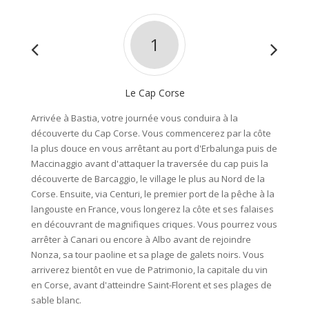
1
Le Cap Corse
Arrivée à Bastia, votre journée vous conduira à la
Cette j
découverte du Cap Corse. Vous commencerez par la côte
Agriate
la plus douce en vous arrêtant au port d'Erbalunga puis de
se suc
Maccinaggio avant d'attaquer la traversée du cap puis la
rejoind
découverte de Barcaggio, le village le plus au Nord de la
aussitô
Corse. Ensuite, via Centuri, le premier port de la pêche à la
travers
langouste en France, vous longerez la côte et ses falaises
de barb
en découvrant de magnifiques criques. Vous pourrez vous
ferez a
arrêter à Canari ou encore à Albo avant de rejoindre
paysage
Nonza, sa tour paoline et sa plage de galets noirs. Vous
désert
arriverez bientôt en vue de Patrimonio, la capitale du vin
de vous
en Corse, avant d'atteindre Saint-Florent et ses plages de
s'impos
sable blanc.
avant d