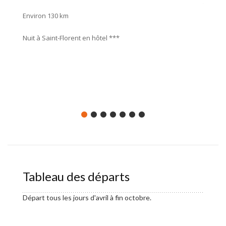
travers
Environ 130 km
rejoind
imposan
Nuit à Saint-Florent en hôtel ***
Enviro
Nuit en
Tableau des départs
Départ tous les jours d'avril à fin octobre.