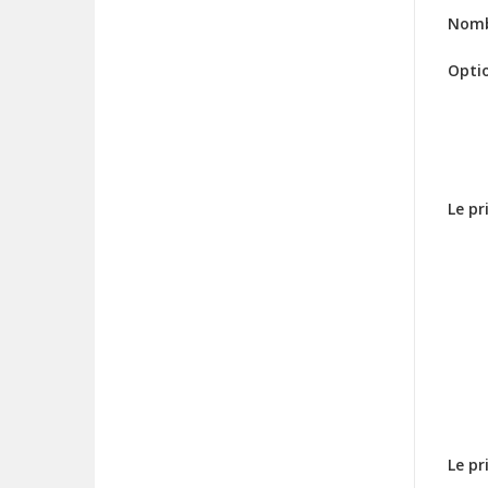
Nomb
Opti
Le p
Le pr