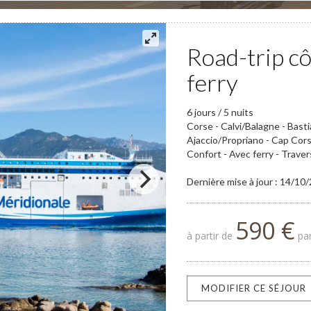
Road-trip cô
ferry
6 jours / 5 nuits
Corse - Calvi/Balagne - Bast
Ajaccio/Propriano - Cap Cor
Confort - Avec ferry - Trave
Dernière mise à jour : 14/10
590 €
à partir de
par
MODIFIER CE SÉJOUR