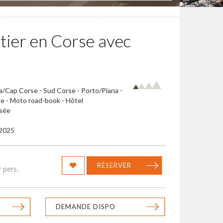
tier en Corse avec
ia/Cap Corse - Sud Corse - Porto/Piana -
se - Moto road-book - Hôtel
rsée
/2025
RÉSERVER
 pers.
DEMANDE DISPO