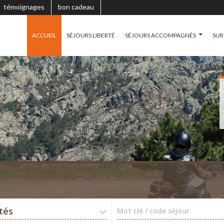
témoignages
bon cadeau
ACCUEIL
SÉJOURS LIBERTÉ
SÉJOURS ACCOMPAGNÉS
SUR
ités
Mot clé / code séjour