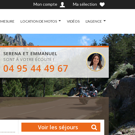
Mon compte
Ma sélection
 MESURE
LOCATION DE MOTOS
VIDÉOS
L'AGENCE
SERENA ET EMMANUEL
SONT À VOTRE ÉCOUTE !
04 95 44 49 67
Voir les séjours