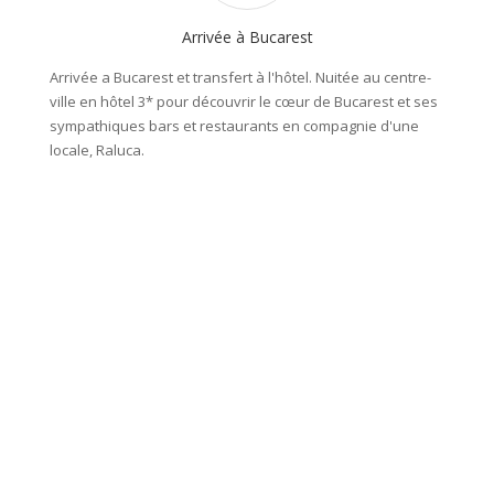
Arrivée à Bucarest
Arrivée a Bucarest et transfert à l'hôtel. Nuitée au centre-
Nous ré
ville en hôtel 3* pour découvrir le cœur de Bucarest et ses
au Sud 
sympathiques bars et restaurants en compagnie d'une
longero
locale, Raluca.
d'attei
marque 
routes
village
médiéva
de tout
agrémen
bien pa
Distanc
Nuit da