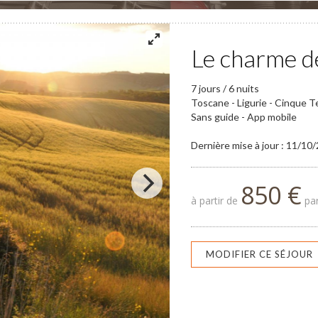
Le charme d
7 jours / 6 nuits
Toscane - Ligurie - Cinque T
Sans guide - App mobile
Dernière mise à jour : 11/10
850 €
à partir de
par
MODIFIER CE SÉJOUR