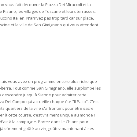
 vous fait découvrir la Piazza Dei Miraccoli et la
Pisano, les villages de Toscane et leurs terrasses.
cino Italien. N'arrivez pas trop tard car sur place,
ine et la ville de San Gimignano qui vous attendent.
t mais vous avez un programme encore plus riche que
Volterra. Tout comme San Gimignano, elle surplombe les
us descendre jusqu'à Sienne pour admirer cette
za Del Campo qui accueille chaque été "Il Palio". C'est
ts quartiers de la ville s'affrontent pour être sacré
r à cette course, c'est vraiment unique au monde !
l d'air à la campagne. Partez dans le Chianti pour
éjà sûrement goûté au vin, goûtez maintenant à ses