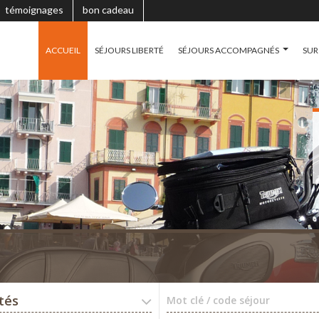
témoignages
bon cadeau
ACCUEIL
SÉJOURS LIBERTÉ
SÉJOURS ACCOMPAGNÉS
SUR
ités
Mot clé / code séjour