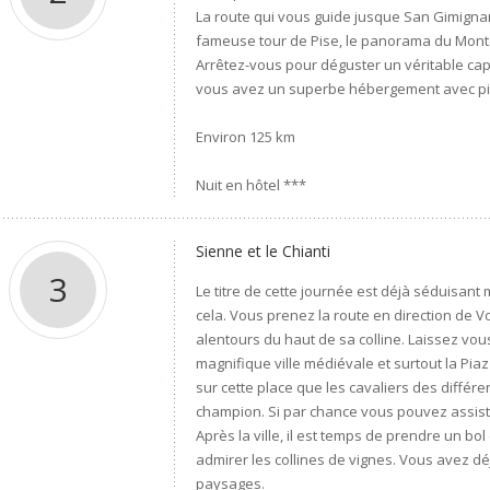
La route qui vous guide jusque San Gimignano
fameuse tour de Pise, le panorama du Monte 
Arrêtez-vous pour déguster un véritable capuc
vous avez un superbe hébergement avec pisc
Environ 125 km
Nuit en hôtel ***
Sienne et le Chianti
3
Le titre de cette journée est déjà séduisan
cela. Vous prenez la route en direction de 
alentours du haut de sa colline. Laissez vo
magnifique ville médiévale et surtout la Piaz
sur cette place que les cavaliers des différen
champion. Si par chance vous pouvez assiste
Après la ville, il est temps de prendre un bo
admirer les collines de vignes. Vous avez d
paysages.