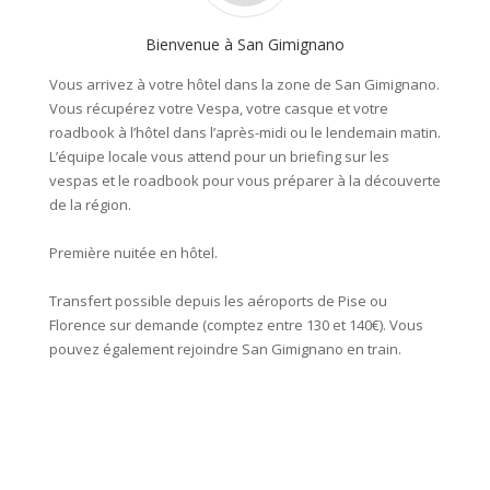
Bienvenue à San Gimignano
Vous arrivez à votre hôtel dans la zone de San Gimignano.
Premièr
Vous récupérez votre Vespa, votre casque et votre
de San 
roadbook à l’hôtel dans l’après-midi ou le lendemain matin.
blanc, 
L’équipe locale vous attend pour un briefing sur les
histori
vespas et le roadbook pour vous préparer à la découverte
l’human
de la région.
visitez
de la v
Première nuitée en hôtel.
les vil
d’un ch
Transfert possible depuis les aéroports de Pise ou
product
Florence sur demande (comptez entre 130 et 140€). Vous
directio
pouvez également rejoindre San Gimignano en train.
Deuxiè
Enviro