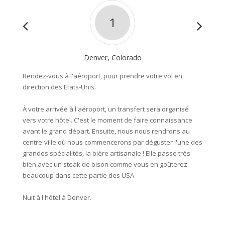
1
Denver, Colorado
De
Rendez-vous à l'aéroport, pour prendre votre vol en
Ce mati
direction des Etats-Unis.
Nous vo
travers
À votre arrivée à l'aéroport, un transfert sera organisé
magnifi
vers votre hôtel. C'est le moment de faire connaissance
sera po
avant le grand départ. Ensuite, nous nous rendrons au
une idé
centre-ville où nous commencerons par déguster l'une des
Saratog
grandes spécialités, la bière artisanale ! Elle passe très
dormiro
bien avec un steak de bison comme vous en goûterez
beaucoup dans cette partie des USA.
Environ
Nuit à l'hôtel à Denver.
Nuit à 