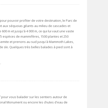
our pouvoir profiter de votre destination, le Parc de
nt aux séquoias géants au milieu de cascades et
 600 m et jusqu'à 4 000 m, ce qui lui vaut une vaste
 75 espèces de mammifères, 1500 plantes et 250
semite et prenons au sud jusqu'à Mammoth Lakes,
de ski. Quelques très belles balades à pied sont à
.
f pour vous balader sur les sentiers autour de
onal Monument ou encore les chutes d'eau de