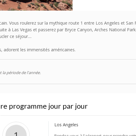
ain. Vous roulerez sur la mythique route 1 entre Los Angeles et San F
nsuite à Las Vegas et passerez par Bryce Canyon, Arches National Par
ler ce séjour....
, adorent les immensités américaines.
t la période de l'année.
re programme jour par jour
Los Angeles
1
Rendez-vous à l'aéroport, pour prendre votr