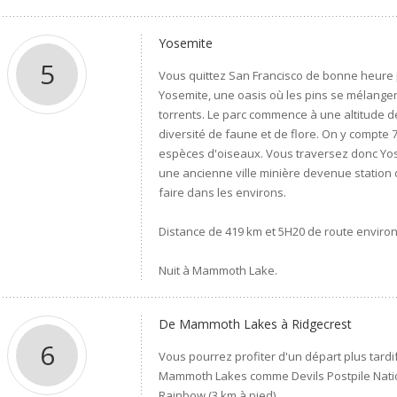
Yosemite
5
Vous quittez San Francisco de bonne heure p
Yosemite, une oasis où les pins se mélange
torrents. Le parc commence à une altitude de
diversité de faune et de flore. On y compte
espèces d'oiseaux. Vous traversez donc Yo
une ancienne ville minière devenue station 
faire dans les environs.
Distance de 419 km et 5H20 de route environ
Nuit à Mammoth Lake.
De Mammoth Lakes à Ridgecrest
6
Vous pourrez profiter d'un départ plus tardi
Mammoth Lakes comme Devils Postpile Nati
Rainbow (3 km à pied).