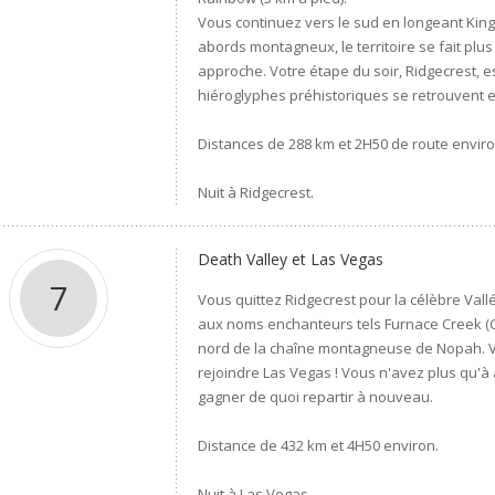
Vous continuez vers le sud en longeant King
abords montagneux, le territoire se fait plu
approche. Votre étape du soir, Ridgecrest,
hiéroglyphes préhistoriques se retrouvent 
Distances de 288 km et 2H50 de route enviro
Nuit à Ridgecrest.
Death Valley et Las Vegas
7
Vous quittez Ridgecrest pour la célèbre Vall
aux noms enchanteurs tels Furnace Creek (C
nord de la chaîne montagneuse de Nopah. 
rejoindre Las Vegas ! Vous n'avez plus qu'à 
gagner de quoi repartir à nouveau.
Distance de 432 km et 4H50 environ.
Nuit à Las Vegas.