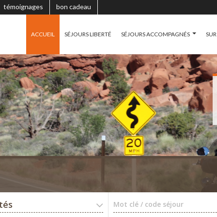
témoignages
bon cadeau
ACCUEIL
SÉJOURS LIBERTÉ
SÉJOURS ACCOMPAGNÉS
SUR
ités
Mot clé / code séjour