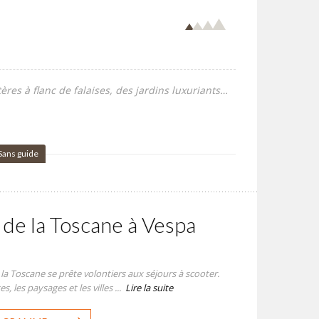
res à flanc de falaises, des jardins luxuriants…
Sans guide
de la Toscane à Vespa
 la Toscane se prête volontiers aux séjours à scooter.
, les paysages et les villes ...
Lire la suite