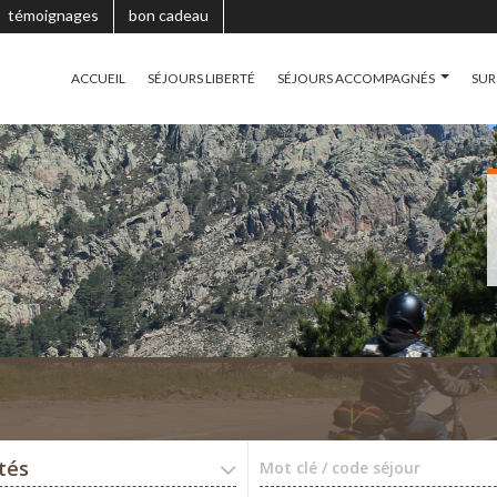
témoignages
bon cadeau
ACCUEIL
SÉJOURS LIBERTÉ
SÉJOURS ACCOMPAGNÉS
SUR
ités
Mot clé / code séjour