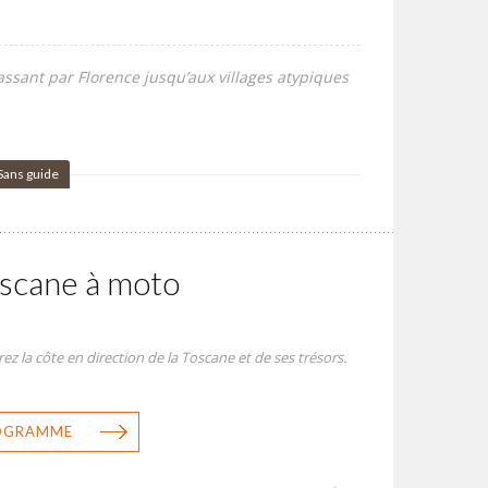
assant par Florence jusqu’aux villages atypiques
Sans guide
oscane à moto
z la côte en direction de la Toscane et de ses trésors.
ROGRAMME