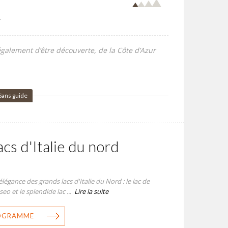
.
également d’être découverte, de la Côte d’Azur
Sans guide
acs d'Italie du nord
élégance des grands lacs d'Italie du Nord : le lac de
seo et le splendide lac ...
Lire la suite
ROGRAMME