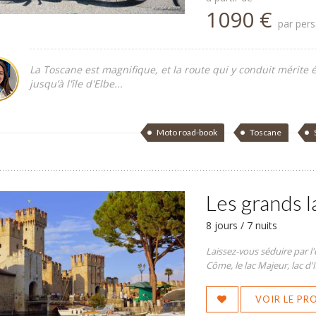
1090 €
par pers
La Toscane est magnifique, et la route qui y conduit mérite 
jusqu’à l'île d'Elbe...
Moto road-book
Toscane
Les grands l
8 jours / 7 nuits
Laissez-vous séduire par l'
Côme, le lac Majeur, lac d'I
VOIR LE P