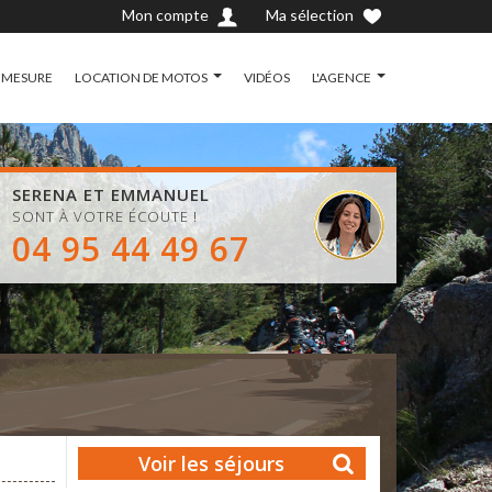
Mon compte
Ma sélection
 MESURE
LOCATION DE MOTOS
VIDÉOS
L'AGENCE
SERENA ET EMMANUEL
SONT À VOTRE ÉCOUTE !
04 95 44 49 67
Voir les séjours