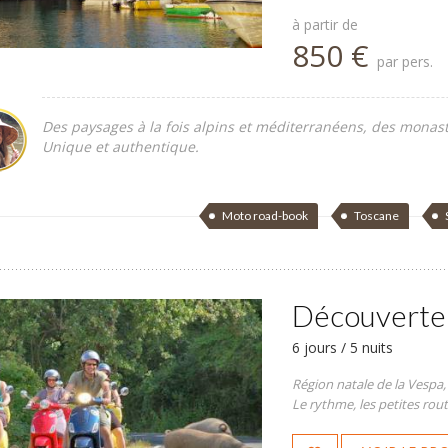
à partir de
850 €
par pers.
Des paysages à la fois alpins et méditerranéens, des monastè
Unique et authentique.
Moto road-book
Toscane
Découverte 
6 jours / 5 nuits
Région natale de la Vespa,
Le rythme, les petites routes