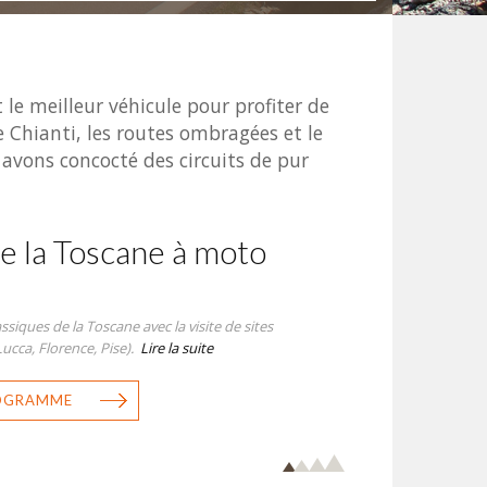
t le meilleur véhicule pour profiter de
le Chianti, les routes ombragées et le
 avons concocté des circuits de pur
e la Toscane à moto
ssiques de la Toscane avec la visite de sites
ucca, Florence, Pise).
Lire la suite
ROGRAMME