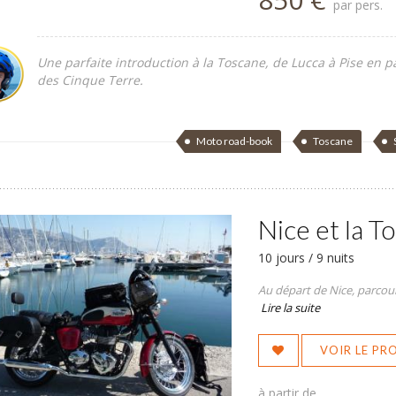
par pers.
Une parfaite introduction à la Toscane, de Lucca à Pise en p
des Cinque Terre.
Moto road-book
Toscane
Nice et la T
10 jours / 9 nuits
Au départ de Nice, parcoure
Lire la suite
VOIR LE P
à partir de