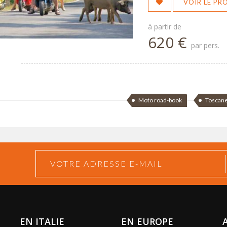
VOIR LE P
à partir de
620 €
par pers.
Moto road-book
Toscan
EN ITALIE
EN EUROPE